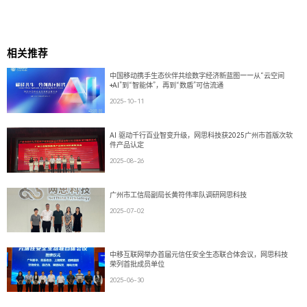
相关推荐
中国移动携手生态伙伴共绘数字经济新蓝图——从“云空间
+AI”到“智能体”，再到“数盾”可信流通
2025-10-11
AI 驱动千行百业智变升级，网思科技获2025广州市首版次软
件产品认定
2025-08-26
广州市工信局副局长黄符伟率队调研网思科技
2025-07-02
中移互联网举办首届元信任安全生态联合体会议，网思科技
荣列首批成员单位
2025-06-30