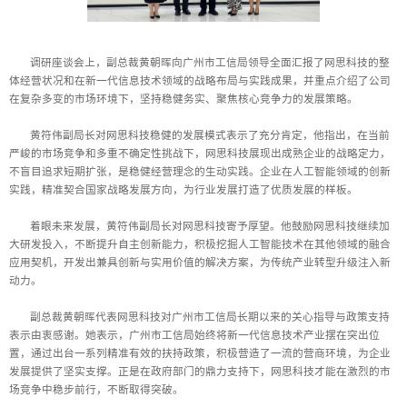
调研座谈会上，副总裁黄朝晖向广州市工信局领导全面汇报了网思科技的整
体经营状况和在新一代信息技术领域的战略布局与实践成果，并重点介绍了公司
在复杂多变的市场环境下，坚持稳健务实、聚焦核心竞争力的发展策略。
黄符伟副局长对网思科技稳健的发展模式表示了充分肯定，他指出，在当前
严峻的市场竞争和多重不确定性挑战下，网思科技展现出成熟企业的战略定力，
不盲目追求短期扩张，是稳健经营理念的生动实践。企业在人工智能领域的创新
实践，精准契合国家战略发展方向，为行业发展打造了优质发展的样板。
着眼未来发展，黄符伟副局长对网思科技寄予厚望。他鼓励网思科技继续加
大研发投入，不断提升自主创新能力，积极挖掘人工智能技术在其他领域的融合
应用契机，开发出兼具创新与实用价值的解决方案，为传统产业转型升级注入新
动力。
副总裁黄朝晖代表网思科技对广州市工信局长期以来的关心指导与政策支持
表示由衷感谢。她表示，广州市工信局始终将新一代信息技术产业摆在突出位
置，通过出台一系列精准有效的扶持政策，积极营造了一流的营商环境，为企业
发展提供了坚实支撑。正是在政府部门的鼎力支持下，网思科技才能在激烈的市
场竞争中稳步前行，不断取得突破。