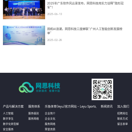
2025年广东软件风云录发布，网思科技用实力诠释"隐形冠
军"！
2025-06-13
扬帆AI浪潮，网思科技三度蝉联“广州人工智能创新发展榜
单”
2025-02-28
产品与解决方案
服务体系
乐鱼体育(leyu)官方网站 - Leyu Sports,
新闻资讯
加入我们
人工智能
服务级别
企业简介
招聘岗位
数字孪生
服务网络
企业文化
联系方式
数字化转型解
服务网络
留言表单
安全服务
荣誉资质