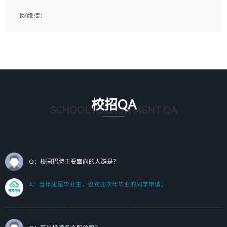
岗位要求：
岗位职责：
1、艺术设计类相关专业；（其中需求分析顾问不限专业）
1、完成主要工作：项目解决方案策划与编写，项目投标方案编写、项目申报方案编
2、热爱展览展示设计工作，熟悉行业动向，设计专业知识和产品专业知识；
写；
3、具有良好的人际沟通、准确判断客户需求并执行的能力、较强的团队合作能力和
2、人才队伍建设：完善SPL人才沉淀，积聚力量，为公司各省项目打单提供全面支
服务意识。
撑。
任职要求：
1. 熟悉 Javascript, CSS, HTML, Vue, Git;
校招QA
2. 熟悉 前端常用框架, 能独立完成设计给予的 UI 效果;
SCHOOL RECRUITMENT QA
3. 有良好的代码习惯, 低级错误出现频率低;
4. 具备优秀的沟通和协调能力，能承受比较大的工作压力;
5. 自我驱动力强, 能自主学习新知识新技术, 并具有较强的自学能力;
6. 了解前端设计及后端开发, 可快速和同事对接工作;
7. 了解或熟悉 WebGL 及相关框架优先。
Q：校园招聘主要面向的人群是？
（岗位人员专职于行业应用解决方案、项目申报方案、投标方案的策划编写）
A：当年应届毕业生，也欢迎次年毕业的同学申请；