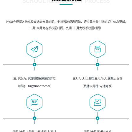
SCHOOL RECRUIMENT PROCESS
（公司会根据各地高校双选会开展时间，安排当地现场招聘，请应届毕业生随时关注信息更新，
三月-四月为春季校招时间，九月-十月为秋季校招时间）
三月初/九月初网络投递渠道开启
三月/九月上旬至三月/九月底简历反馈
（邮箱：hr@sinontt.com）
（具体以邮件/电话为准）
四月/十月上旬集中安排笔试/面试
四月/十月底offer发放