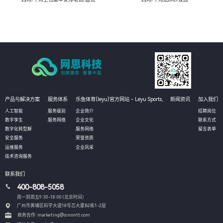
产品与解决方案
服务体系
乐鱼体育(leyu)官方网站 - Leyu Sports,
新闻资讯
加入我们
人工智能
服务级别
企业简介
招聘岗位
数字孪生
服务网络
企业文化
联系方式
数字化转型解
服务网络
留言表单
安全服务
荣誉资质
运维服务
企业风采
技术咨询服务
联系我们
400-808-5058
周一到周五9:30-18:00 (北京时间）
广州市黄埔区科学大道18号芯大厦B2栋1-2层
商务合作: marketing@sinontt.com