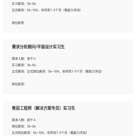
实习薪资：3k-5k
2. 熟悉前端常用框架, 能独立完成设计给予的 UI 效果;
正式薪资：5k-10K，年终奖1-3个月（看能力浮动）
3. 有良好的代码习惯, 低级错误出现频率低;
4. 具备优秀的沟通和协调能力，能承受比较大的工作压力;
岗位职责:
5. 自我驱动力强, 能自主学习新知识新技术, 并具有较强的自学能力;
1. 为企业客户提供软件技术服务。包括安装、升级、配置、调优、故障诊断等工
6. 了解前端设计及后端开发, 可快速和同事对接工作;
作；
7. 了解或熟悉 WebGL 及相关框架优先。
2. 在此基础上，并能为客户提供客户化技术支持方案，提升软件使用效率与价值。
需求分析顾问/平面设计实习生
任职要求:
需求人数：若干人
1. 计算机专业相关背景；
实习薪资：3k-5k
2. 自我学习和动手能力强，对操作系统、数据库有一定基础和兴趣；
正式薪资：正式岗位薪资：5k-10K，年终奖1-3个月（看能力浮动）
3.沟通能力强、有基础客户服务意识。
岗位职责：
1、 沟通客户需求，分析其实施的可行性，辅助项目经理完成展示策划、设计；
2、 把握设计时间节点，控制设计进度，完成展示设计任务；
3、配合平面设计师完成项目最终的整体汇报方案；参与项目例会，项目完工总结报
售前工程师（解决方案专员）实习生
告，设计项目文件管理和资料库维护；
4、 创新设计表现形式，优化流程、提高设计工作效率；
需求人数：若干人
5、 设计内容包括但不限于：展厅/博物馆/展馆的规划与空间设计，人机界面设计，
岗位薪资：3k-5k
标志及吉祥物设计，效果图后期处理等。
正式岗位薪资：5k-10K，年终奖1-3个月（看能力浮动）