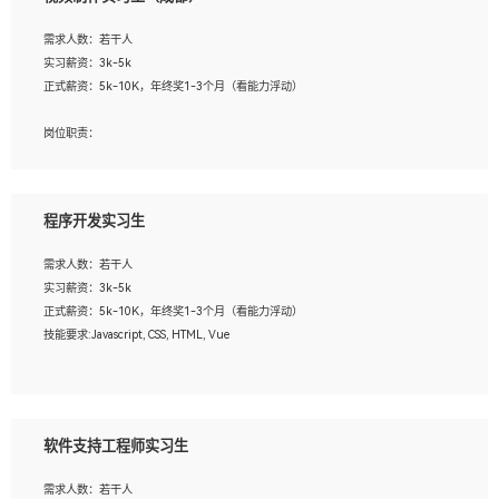
告，设计项目文件管理和资料库维护；
4、 创新设计表现形式，优化流程、提高设计工作效率；
需求人数：若干人
5、 设计内容包括但不限于：展厅/博物馆/展馆的规划与空间设计，人机界面设计，
实习薪资：3k-5k
标志及吉祥物设计，效果图后期处理等。
正式薪资：5k-10K，年终奖1-3个月（看能力浮动）
岗位要求：
岗位职责：
1、艺术设计类相关专业；
1、各类企业宣传片视频的剪辑和片头片尾包装；
2、热爱展览展示设计工作，熟悉行业动向，设计专业知识和产品专业知识；
2、广告片的后期剪辑与整体特效合成；
3、具有良好的人际沟通、准确判断客户需求并执行的能力、较强的团队合作能力和
3、特效及动画制作并了解后期合成软件。
服务意识。
程序开发实习生
岗位要求：
需求人数：若干人
1、热爱影视，责任心强，有强烈的兴趣和后期制作的主观能动性；
实习薪资：3k-5k
2、熟练使用After Effect、Photo Shop、熟练掌握视频剪辑和特效包装软件；
正式薪资：5k-10K，年终奖1-3个月（看能力浮动）
3、能对影片后期进行整体调色控制，具备一定审美感；
技能要求:Javascript, CSS, HTML, Vue
4、在剪辑上会思考，有一定编导思维；
5、踏实， 勤奋，愿意在工作中不断学习，提高自我；
工作职责：
6、能与同事友好相处。
1. 负责公司的前端项目的开发;
2. 负责公司已有项目的维护及迭代;
软件支持工程师实习生
工作要求:
需求人数：若干人
1. 熟悉 Javascript, CSS, HTML, Vue, Git;