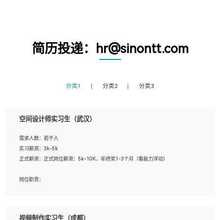
简历投递：hr@sinontt.com
分类1
分类2
分类3
空间设计师实习生（武汉）
需求人数：若干人
实习薪资：3k-5k
正式薪资：正式岗位薪资：5k-10K，年终奖1-3个月（看能力浮动）
岗位职责：
1、 沟通客户需求，分析其实施的可行性，辅助项目经理完成展示策划、设计；
2、 把握设计时间节点，控制设计进度，完成展示设计任务；
3、配合平面设计师完成项目最终的整体汇报方案；参与项目例会，项目完工总结报
视频制作实习生（成都）